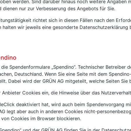
erhoben werden. Sind darüber hinaus noch weitere Angabe
und dienen nur zur Verbesserung des Angebots für Sie.
ngstätigkeit richtet sich in diesen Fällen nach den Erford
en halten wir jeweils eine gesonderte Datenschutzerklärung 
endino
 die Spendenformulare „Spendino“. Technischer Betreiber d
chen, Deutschland. Wenn Sie eine Seite mit dem Spendino
lt. Dabei wird der GRÜN AG mitgeteilt, welche Seiten Sie 
r Anbieter Cookies ein, die Hinweise über das Nutzerverha
leClick deaktiviert hat, wird auch beim Spendenvorgang m
G legt aber auch in anderen Cookies nicht-personenbezo
n von Cookies im Browser blockieren.
Spendino“ und der GRÜN AG finden Sie in der Datenschutzer