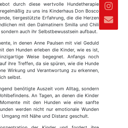
gebot durch diese wertvolle Hundetherapie
 regelmäßig zu uns ins Kinderhaus Don Bosco
nde, tiergestützte Erfahrung, die die Herzen
dlichen mit den Dalmatinern Smilla und Chili
t, sondern auch ihr Selbstbewusstsein aufbaut.
mente, in denen Anne Paulsen mit viel Geduld
t den Hunden erleben die Kinder, wie es ist,
inzigartige Weise begegnet. Anfangs noch
auf ihre Treffen, da sie spüren, wie die Hunde
igene Wirkung und Verantwortung zu erkennen,
ch selbst.
ngend benötigte Auszeit vom Alltag, sondern
ohlbefindens. An Tagen, an denen die Kinder
n Momente mit den Hunden wie eine sanfte
tunden werden nicht nur emotionale Wunden
er Umgang mit Nähe und Distanz geschult.
nzentration der Kinder und fordert ihre