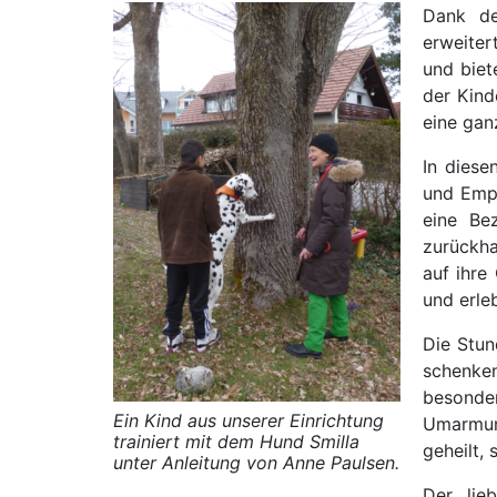
Dank de
erweiter
und biet
der Kind
eine gan
In diese
und Empa
eine Be
zurückha
auf ihre
und erle
Die Stun
schenken
besonde
Ein Kind aus unserer Einrichtung
Umarmun
trainiert mit dem Hund Smilla
geheilt,
unter Anleitung von Anne Paulsen.
Der lie