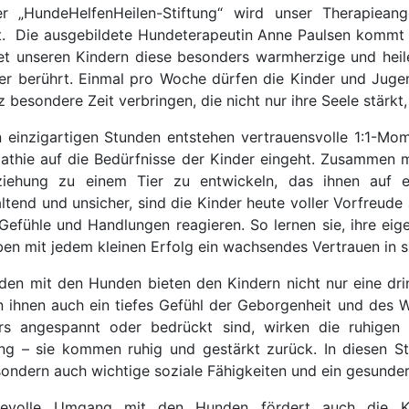
r „HundeHelfenHeilen-Stiftung“ wird unser Therapiean
t. Die ausgebildete Hundeterapeutin Anne Paulsen kommt
et unseren Kindern diese besonders warmherzige und heile
er berührt. Einmal pro Woche dürfen die Kinder und Jugen
z besondere Zeit verbringen, die nicht nur ihre Seele stärk
n einzigartigen Stunden entstehen vertrauensvolle 1:1-Mo
thie auf die Bedürfnisse der Kinder eingeht. Zusammen mi
ziehung zu einem Tier zu entwickeln, das ihnen auf e
ltend und unsicher, sind die Kinder heute voller Vorfreude 
 Gefühle und Handlungen reagieren. So lernen sie, ihre e
ben mit jedem kleinen Erfolg ein wachsendes Vertrauen in si
den mit den Hunden bieten den Kindern nicht nur eine dri
 ihnen auch ein tiefes Gefühl der Geborgenheit und des W
rs angespannt oder bedrückt sind, wirken die ruhige
g – sie kommen ruhig und gestärkt zurück. In diesen S
 sondern auch wichtige soziale Fähigkeiten und ein gesund
bevolle Umgang mit den Hunden fördert auch die Ko