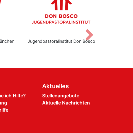
Vor
ünchen
Jugendpastoralinstitut Don Bosco
Don Bo
Aktuelles
 ich Hilfe?
Stellenangebote
ung
Aktuelle Nachrichten
ilfe