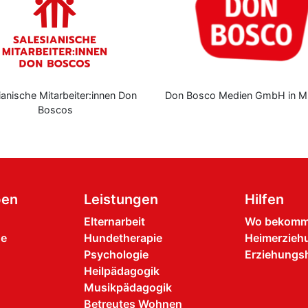
ianische Mitarbeiter:innen Don
Don Bosco Medien GmbH in M
Boscos
pen
Leistungen
Hilfen
Elternarbeit
Wo bekomme
he
Hundetherapie
Heimerzieh
Psychologie
Erziehungsh
Heilpädagogik
Musikpädagogik
Betreutes Wohnen