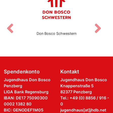
Zurück
V
Don Bosco Schwestern
Spendenkonto
Kontakt
Jugendhaus Don Bosco
Jugendhaus Don Bosco
Penzberg
Knappenstraße 5
LIGA Bank Regensburg
82377 Penzberg
IBAN: DE17 75090300
Tel.: +49 (0) 8856 / 916 -
0002 1382 80
0
BIC: GENODEF1M05
jugendhaus[at]jhdb.net